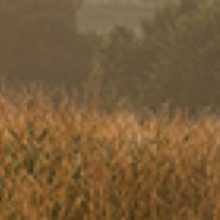
favoriete kazen: schrijf u in 
ZICH INSCHRIJVEN
il de nieuwsbrieven van Terre de fromages ontvangen om te 
de nieuwe recepten en van de recentste informatie van Terr
ages ; door mij in te schrijven, ga ik er ook mee akkoord dat
vens gedurende 10 jaar worden bewaard in de databank van
été en ik weet dat ik me altijd kan uitschrijven door te klikk
chrijflink onderaan elke nieuwsbrief.