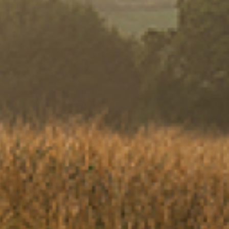
op onze nieuwsbrief!
profiteren
e de
 mijn
 Herve
en op de