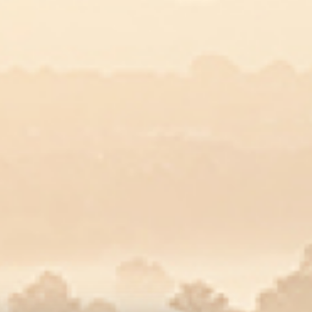
n de oven
sgraad :
 minuten
 minuten