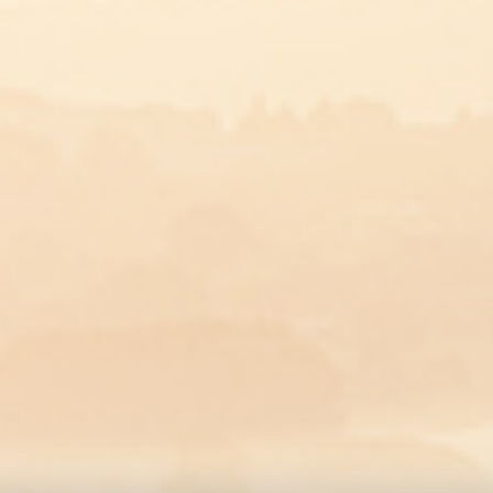
Bijgerecht
Herve i
Moeilijkheid
Bereiding : 5
Kooktijd : 20
DOWNLOADEN