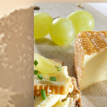
Ingrediënten voor 2 à 4
personen
1
Remoudou Hervekaas (200 g)
2 eetlepels gepelde amandelen
3 eetlepels zoete, witte wijn
(Monbazillac of andere)
Zwarte peper