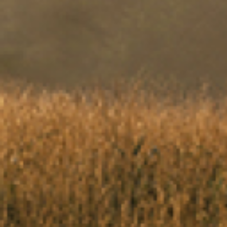
informatie over uw 
Ik w
van 
from
gege
Soci
uits