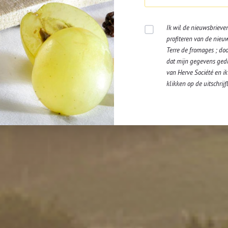
– Gebakken spekblokjes, honing en tijm
– Gehakte walnoten, Luikse stroop en rozemarijn
Ik wil de nieuwsbrieve
– Kleine truffelschilfers in olie
profiteren van de nieu
– Kleine blokjes van dadels en van heel zachte 
Terre de fromages ; doo
– Porto en rozijnen
dat mijn gegevens ged
– Uienkonfijt en kleine blokjes chorizo
van Herve Société en ik
– Mangochutney en gehakte, geroosterde amand
klikken op de uitschrij
Tip : Om een schoonmaakbeurt te vermijden in 
aluminiumfolie op de ovenplaat voor je er het
onze exclusieve recepten en v