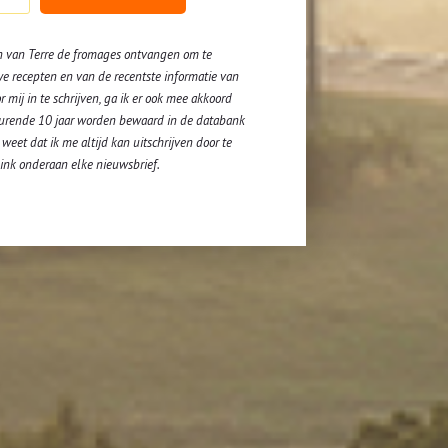
n van Terre de fromages ontvangen om te
we recepten en van de recentste informatie van
peer
r mij in te schrijven, ga ik er ook mee akkoord
urende 10 jaar worden bewaard in de databank
 weet dat ik me altijd kan uitschrijven door te
elen
flink onderaan elke nieuwsbrief.
geval van overkoken, leg je best
 schaaltje opzet.
an de recentste