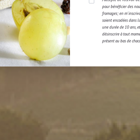
vinaigrette.
pour bénéficier des nouv
fromages; en m'inscriv
soient encodées dans l
Ecalez l’œuf mollet, déposez-le au centre du
une durée de 10 ans, et 
couteau pour qu’il coule. Dégustez sans attendre
désinscrire à tout mome
présent au bas de chac
Astuce : vous pouvez aussi utiliser un reste de 
environ 150 g.
os recettes exclusives et de l'
férés, inscrivez-vous à notre