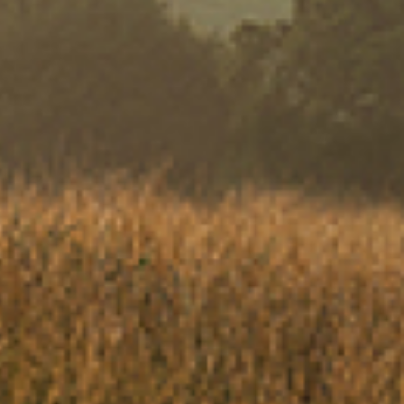
mages pour
romages; en
ncodées
0 ans, et
moment en
de ces