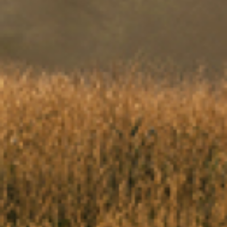
J'ac
béné
m'in
dans
j'ai
cliq
news