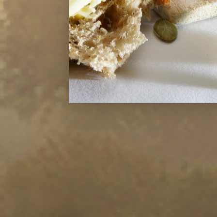
d’orange
4 c à soupe d’huile d’olive
Sel et poivre
Bénéficiez de n
fromages pré