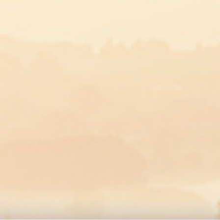
Plat
Buddha 
Difficulté :
Préparation :
Cuisson : 20
TÉLÉCHARGER