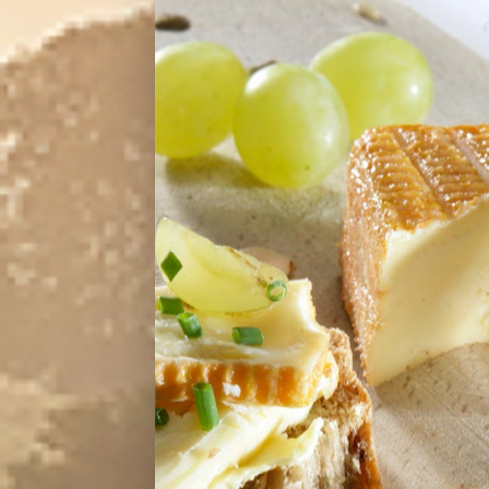
Ingrédients pour 1 perso
80 g de cubes d’Abbaye Val-Dieu
1 œuf
40 à 50 g de quinoa
1 tomate
1 carotte
½ avocat
25 g de raisins secs (une poignée
1 c à soupe de graines, au choix
(sésame, courge, lin, tournesol, et
4 c à soupe de jus de citron ou