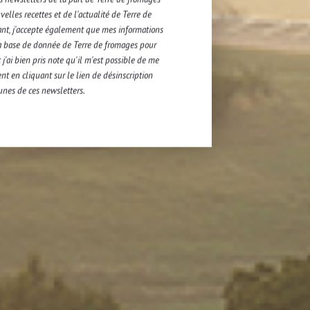
elles recettes et de l'actualité de Terre de
ant, j'accepte également que mes informations
a base de donnée de Terre de fromages pour
 buddha bowl et donnez un coup de
j'ai bien pris note qu'il m'est possible de me
.
nt en cliquant sur le lien de désinscription
unes de ces newsletters.
quinoa cuit ; il vous en faudra
actualité de vos
 newsletter !