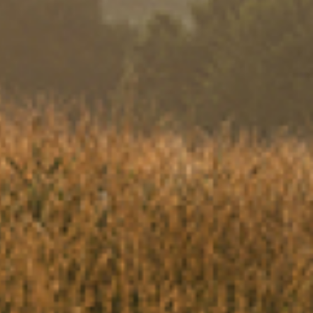
S'INSCRIRE
cepte de recevoir des newsletters de la part de Terre de fro
ficier des nouvelles recettes et de l'actualité de Terre de f
scrivant, j'accepte également que mes informations soient e
 la base de donnée de Terre de fromages pour une durée de 1
 bien pris note qu'il m'est possible de me désinscrire à tout 
uant sur le lien de désinscription présent au bas de chacunes 
letters.
PARTAGER CETTE PAGE