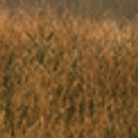
cepte de recevoir des newsletters de la part de Terre de fro
ficier des nouvelles recettes et de l'actualité de Terre de f
scrivant, j'accepte également que mes informations soient e
 la base de donnée de Terre de fromages pour une durée de 1
 bien pris note qu'il m'est possible de me désinscrire à tout 
uant sur le lien de désinscription présent au bas de chacunes 
letters.
PARTAGER CETTE PAGE