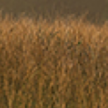
mages pour
romages; en
ncodées
0 ans, et
moment en
de ces