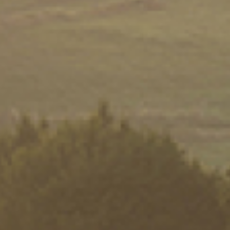
t écraser dans la sauce.
Cerise
actualité de vos
 newsletter !