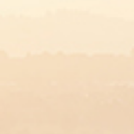
es de veau
 au fromage de
 4 personnes
veau
ché