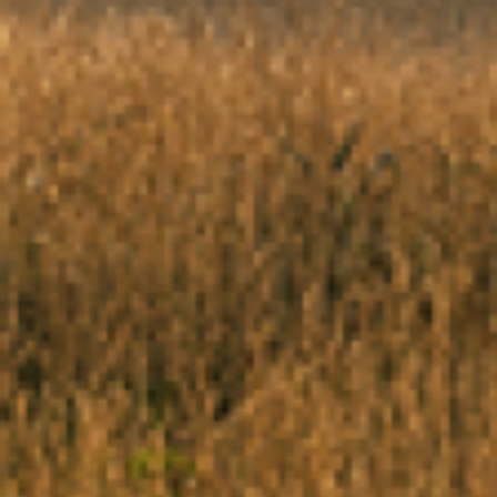
J'ac
béné
m'in
dans
j'ai
cliq
news