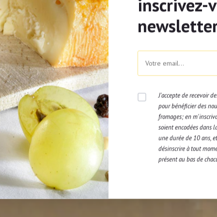
inscrivez-
fromage de Herve.
newsletter
Façonnez les boule
un morceau de fro
Déposez-les sur un
papier sulfurisé. E
préchauffé à 180°C
J'accepte de recevoir d
pour bénéficier des nouv
Pendant ce temps, c
fromages; en m'inscriv
Après quelques minu
soient encodées dans l
une durée de 10 ans, et 
Laissez mijoter, inc
désinscrire à tout mome
présent au bas de chac
Ajoutez les boulett
minutes.
Servez avec des po