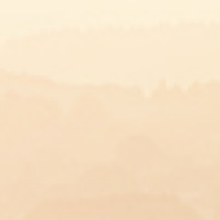
05.11.2019
Boulett
farcies
Herve
Votre marché pour
Pour les boulettes
600 g de haché de 
1 œuf
2 c à s de persil ha