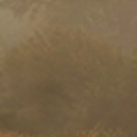
Bénéficiez de n
fromages pré