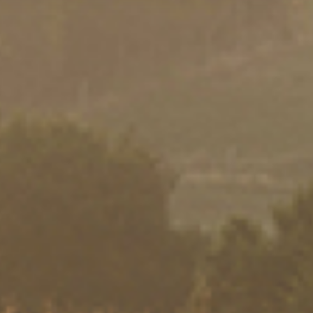
Celles que l’on peu
Recette de
Tomate-
os recettes exclusives et de l'
férés, inscrivez-vous à notre
S'INSCRIRE