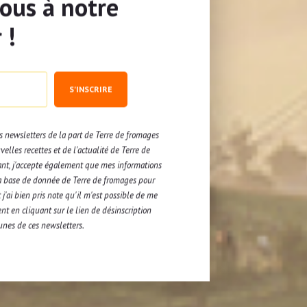
vous à notre
 !
ttes. Farcissez chaque boulette avec
mage.
S'INSCRIRE
e plaque de cuisson recouverte de
nfournez 15-20 minutes dans un four
.
es newsletters de la part de Terre de fromages
elles recettes et de l'actualité de Terre de
hauffez le beurre avec l’échalote.
ant, j'accepte également que mes informations
tes ajoutez l’ail et les champignons.
a base de donnée de Terre de fromages pour
j'ai bien pris note qu'il m'est possible de me
orporez la crème, salez et poivrez.
nt en cliquant sur le lien de désinscription
unes de ces newsletters.
es dans la sauce et laissez mijoter 5
mmes de terre vapeur.